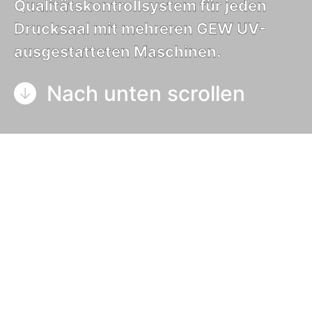
Qualitätskontrollsystem für jeden
Drucksaal mit mehreren GEW UV-
ausgestatteten Maschinen.
Nach unten scrollen
Die DoseGuard-Laboreinheit von GEW ist das
ideale Qualitätskontrollsystem für jede
Druckerei mit mehreren GEW-UV-
ausgestatteten Maschinen. Sie ermöglicht eine
schnelle, einfache und präzise Messung der
UV-Leistung jeder GEW-UV-Bogen- oder LED-
Kassette über ihre gesamte Breite unter
Standardbedingungen. Das System kann alle
seit dem Jahr 2000 hergestellten GEW-